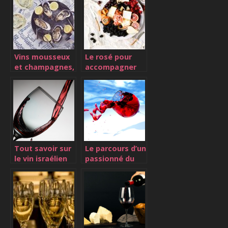
Vins mousseux
Le rosé pour
et champagnes,
accompagner
les bonnes
vos plats
occasions pour
en boire
Tout savoir sur
Le parcours d’un
le vin israélien
passionné du
vin