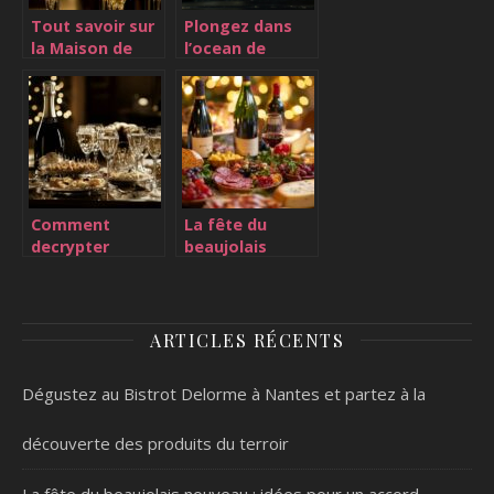
Tout savoir sur
Plongez dans
la Maison de
l’ocean de
Champagne
saveurs :
Deutz
decryptons
ensemble la
foire aux vins
Comment
La fête du
decrypter
beaujolais
l’etiquette d’un
nouveau : idées
champagne de
pour un accord
qualite : Guide
parfait avec vos
pratique
plats
ARTICLES RÉCENTS
Dégustez au Bistrot Delorme à Nantes et partez à la
découverte des produits du terroir
La fête du beaujolais nouveau : idées pour un accord