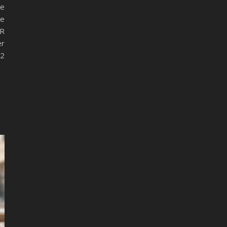
le
se
MR
er
02