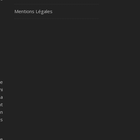
Mentions Légales
ne
mi
la
nt
un
es
le