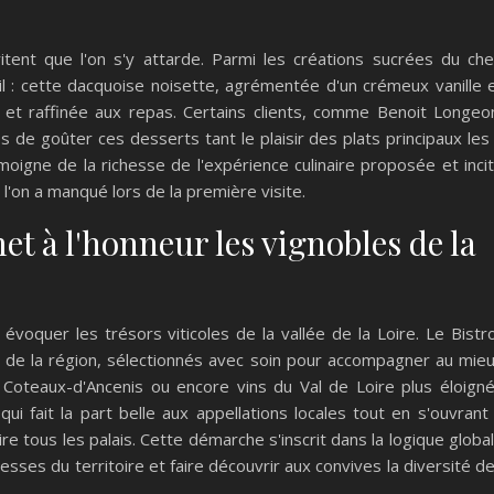
ent que l'on s'y attarde. Parmi les créations sucrées du che
til : cette dacquoise noisette, agrémentée d'un crémeux vanille 
e et raffinée aux repas. Certains clients, comme Benoit Longeo
de goûter ces desserts tant le plaisir des plats principaux les
émoigne de la richesse de l'expérience culinaire proposée et inci
l'on a manqué lors de la première visite.
et à l'honneur les vignobles de la
évoquer les trésors viticoles de la vallée de la Loire. Le Bistr
 de la région, sélectionnés avec soin pour accompagner au mie
, Coteaux-d'Ancenis ou encore vins du Val de Loire plus éloign
qui fait la part belle aux appellations locales tout en s'ouvrant
e tous les palais. Cette démarche s'inscrit dans la logique globa
esses du territoire et faire découvrir aux convives la diversité d