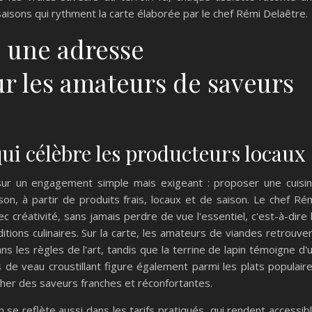
saisons qui rythment la carte élaborée par le chef Rémi Delaêtre.
, une adresse
r les amateurs de saveurs
ui célèbre les producteurs locaux
sur un engagement simple mais exigeant : proposer une cuisi
son, à partir de produits frais, locaux et de saison. Le chef Ré
c créativité, sans jamais perdre de vue l'essentiel, c'est-à-dire 
itions culinaires. Sur la carte, les amateurs de viandes retrouve
ns les règles de l'art, tandis que la terrine de lapin témoigne d'
is de veau croustillant figure également parmi les plats populair
rcher des saveurs franches et réconfortantes.
e reflète aussi dans les tarifs pratiqués, qui rendent accessib