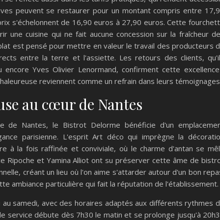
nvives peuvent se restaurer pour un montant compris entre 17,
 prix s'échelonnent de 16,90 euros à 27,90 euros. Cette fourchet
rir une cuisine qui ne fait aucune concession sur la fraîcheur d
plat est pensé pour mettre en valeur le travail des producteurs 
rects entre la terre et l'assiette. Les retours des clients, qu'i
ou encore Yves Olivier Lenormand, confirment cette excellence
e chaleureuse reviennent comme un refrain dans leurs témoignages
use au cœur de Nantes
re de Nantes, le Bistrot Delorme bénéficie d'un emplaceme
égance parisienne. L'esprit Art déco qui imprègne la décorati
e à la fois raffinée et conviviale, où le charme d'antan se mê
 Ripoche et Yamina Alliot ont su préserver cette âme de bistr
nelle, créant un lieu où l'on aime s'attarder autour d'un bon repa
tte ambiance particulière qui fait la réputation de l'établissement.
i au samedi, avec des horaires adaptés aux différents rythmes 
, le service débute dès 7h30 le matin et se prolonge jusqu'à 20h