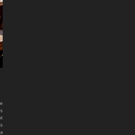
ue
rs
nt
ts
la