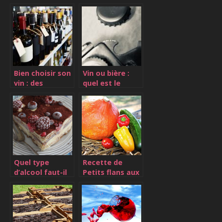
chocolat simple
Pizza : Que
et delicieux ?
faut-il savoir ?
Bien choisir son
Vin ou bière :
vin : des
quel est le
astuces pour y
meilleur ?
arriver
Quel type
Recette de
d’alcool faut-il
Petits flans aux
utiliser dans le
légumes du
tiramisu ?
soleil