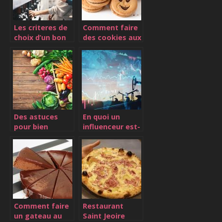
Les criteres de
Comment faire
choix d’un bon
des cookies aux
vin
pepites de
chocolat ?
Des astuces
En quoi un
pour bien
influenceur est-
choisir ses
il important
produits frais
pour une
entreprise ?
Comment faire
Restaurant
un gateau au
Saint Jeoire