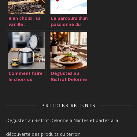
Bien choisir sa
Le parcours d’un
vanille :
passionné du
comment faire
vin
?
Comment faire
Dégustez au
le choix du
Bistrot Delorme
meilleur cuiseur
à Nantes et
a vapeur inox ?
partez à la
découverte des
produits du
ARTICLES RÉCENTS
terroir
Dégustez au Bistrot Delorme à Nantes et partez à la
découverte des produits du terroir