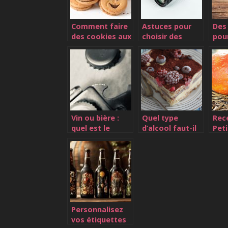
Comment faire
Astuces pour
Des
des cookies aux
choisir des
pou
pepites de
produits moins
choi
chocolat ?
polluants
prod
Vin ou bière :
Quel type
Rec
quel est le
d’alcool faut-il
Peti
meilleur ?
utiliser dans le
lég
tiramisu ?
sole
Personnalisez
vos étiquettes