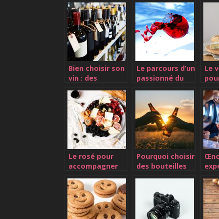
Bien choisir son
Le parcours d’un
Le v
vin : des
passionné du
pou
astuces pour y
vin
vos
arriver
Le rosé pour
Pourquoi choisir
Œno
accompagner
des bouteilles
exp
vos plats
en verre ?
uni
tou