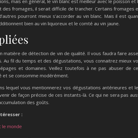
ions, mais en général, le vin blanc est meilleur avec le poisson et 
 des fromages, il serait difficile de trancher. Certains fromages 
d’autres pourront mieux s’accorder au vin blanc. Mais il est qua
itionnent bien au vin liquoreux et le comté au vin jaune.
pliées
n matière de détection de vin de qualité. Il vous faudra faire ass
. Au fil du temps et des dégustations, vous connaitrez mieux v
 cépages et domaines. Veillez toutefois à ne pas abuser de c
santé et se consomme modérément.
ns lequel vous mentionnerez vos dégustations antérieures et l
venir de façon précise de ces instants-là. Ce qui ne sera pas aus
’accumulation des goûts.
téresser :
t le monde