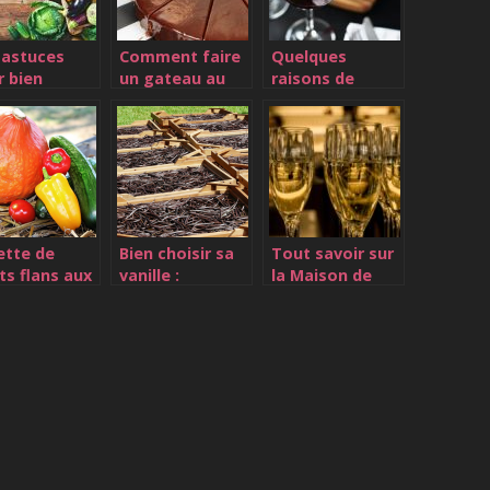
 astuces
Comment faire
Quelques
r bien
un gateau au
raisons de
sir ses
chocolat simple
consulter une
uits frais
et delicieux ?
agence digitale
de vins
ette de
Bien choisir sa
Tout savoir sur
ts flans aux
vanille :
la Maison de
umes du
comment faire
Champagne
il
?
Deutz