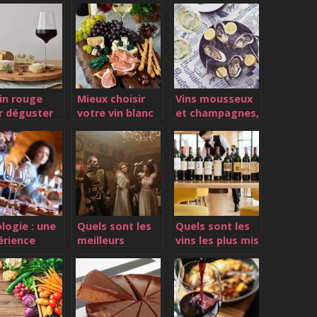
in rouge
Mieux choisir
Vins mousseux
r déguster
votre vin blanc
et champagnes,
 repas
les bonnes
occasions pour
en boire
logie : une
Quels sont les
Quels sont les
érience
meilleurs
vins les plus mis
que pour
champagnes
en vogue ?
t le monde
pour les fetes ?