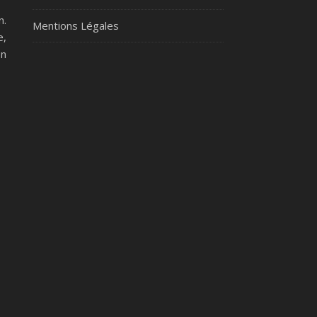
n.
Mentions Légales
e,
on