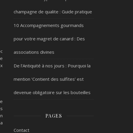
champagne de qualite : Guide pratique
10 Accompagnements gourmands
pour votre magret de canard : Des
ec
associations divines
le
ux
De l’Antiquité à nos jours : Pourquoi la
mention ‘Contient des sulfites’ est
devenue obligatoire sur les bouteilles
re
es
on
PAGES
la
Contact